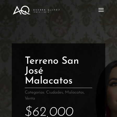
Terreno San
José
Malacatos
Categorías:
Ciudades
,
Malacatos
,
Venta
$
62,000