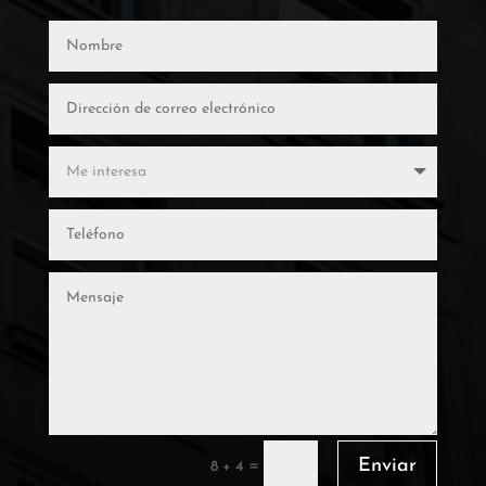
Enviar
=
8 + 4