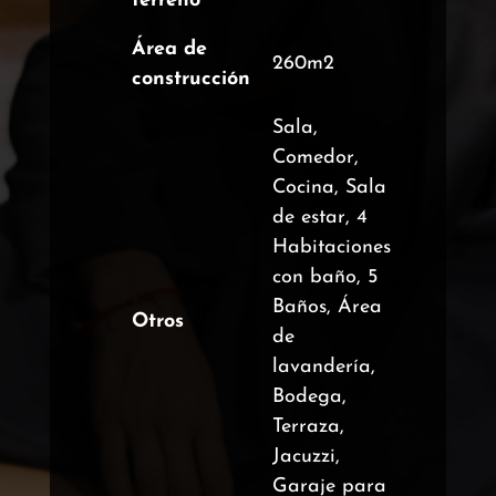
terreno
Área de
260m2
construcción
Sala,
Comedor,
Cocina, Sala
de estar, 4
Habitaciones
con baño, 5
Baños, Área
Otros
de
lavandería,
Bodega,
Terraza,
Jacuzzi,
Garaje para