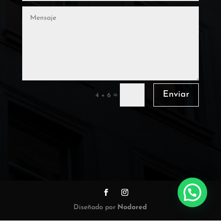
Enviar
=
4 + 6
Diseñado por
Nodored