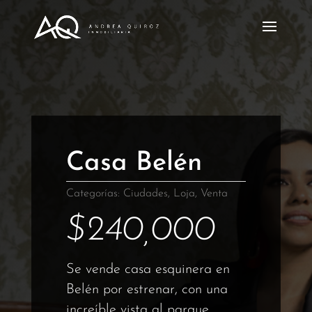
Casa Belén
Categorías:
Ciudades
,
Loja
,
Venta
$
240,000
Se vende casa esquinera en
Belén por estrenar, con una
increíble vista al parque