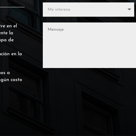
re en el
nte la
upo de
ción en la
mos a
ingún costo