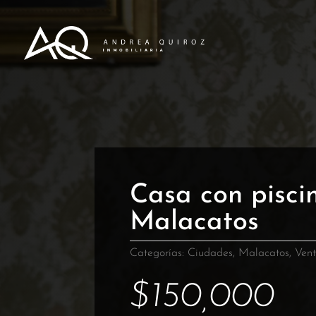
Casa con pisci
Malacatos
Categorías:
Ciudades
,
Malacatos
,
Ven
$
150,000