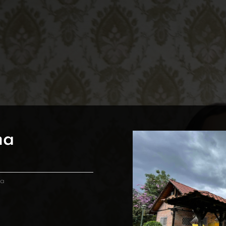
na
ta