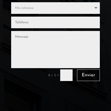
Enviar
=
8 + 3