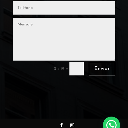
Enviar
=
3 + 12