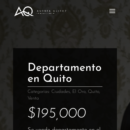
Departamento
en Quito
Categorías:
Ciudades
,
El Oro
,
Quito
,
Venta
$
195,000