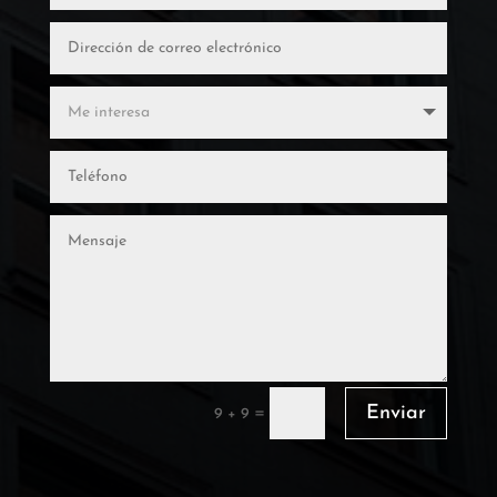
Enviar
=
9 + 9