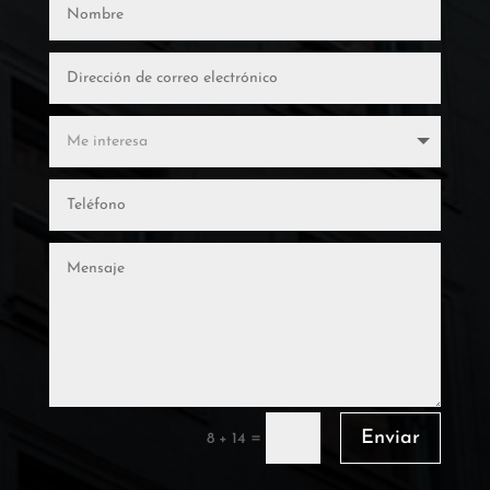
Enviar
=
8 + 14