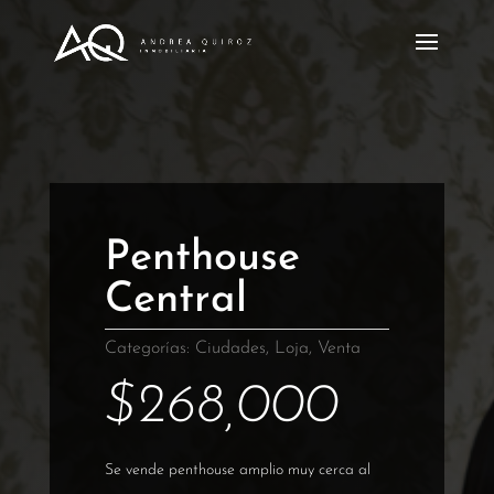
Penthouse
Central
Categorías:
Ciudades
,
Loja
,
Venta
$
268,000
Se vende penthouse amplio muy cerca al