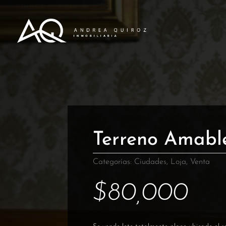
Terreno Amabl
Categorías:
Ciudades
,
Loja
,
Venta
$
80,000