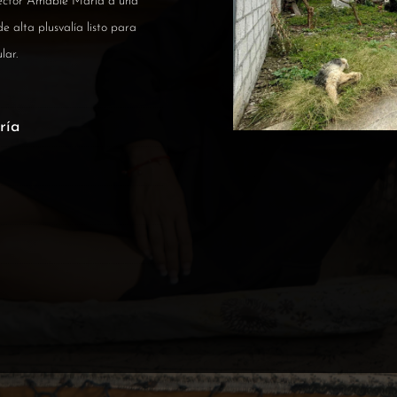
sector Amable María a una
e alta plusvalía listo para
lar.
ría