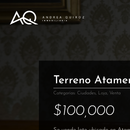
Terreno Atame
Categorías:
Ciudades
,
Loja
,
Venta
$
100,000