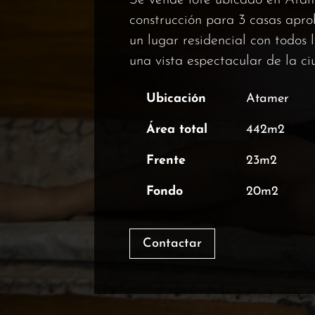
Se vende lote ubicado en Atam
construcción para 3 casas apro
un lugar residencial con todos l
una vista espectacular de la ci
Ubicación
Atamer
Área total
442m2
Frente
23m2
Fondo
20m2
Contactar