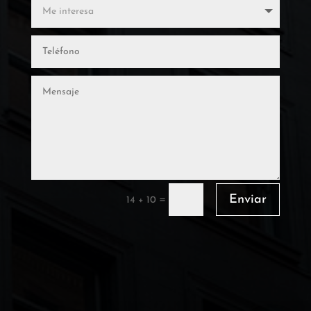
Enviar
=
14 + 10