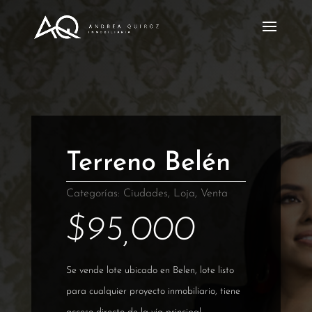
Terreno Belén
Categorías:
Ciudades
,
Loja
,
Venta
$
95,000
Se vende lote ubicado en Belen, lote listo
para cualquier proyecto inmobiliario, tiene