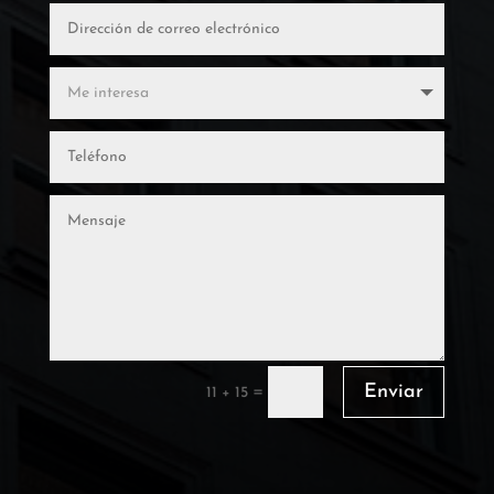
Enviar
=
11 + 15