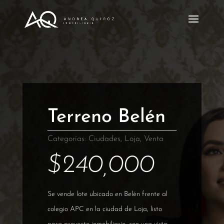
Terreno Belén
Categorías:
Ciudades
,
Loja
,
Venta
$
240,000
Se vende lote ubicado en Belén frente al
colegio APC en la ciudad de Loja, listo