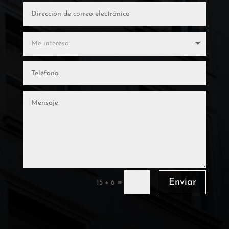
Enviar
=
15 + 6