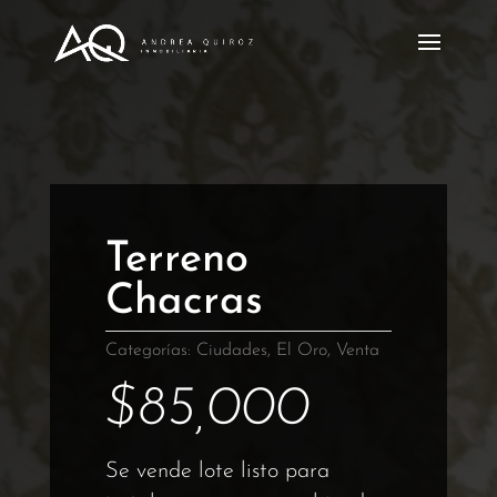
Terreno
Chacras
Categorías:
Ciudades
,
El Oro
,
Venta
$
85,000
Se vende lote listo para