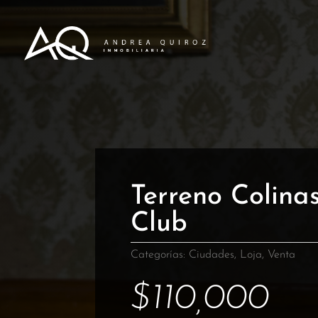
Terreno Colinas
Club
Categorías:
Ciudades
,
Loja
,
Venta
$
110,000