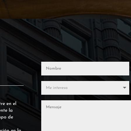
re en el
nte la
upo de
ción en la