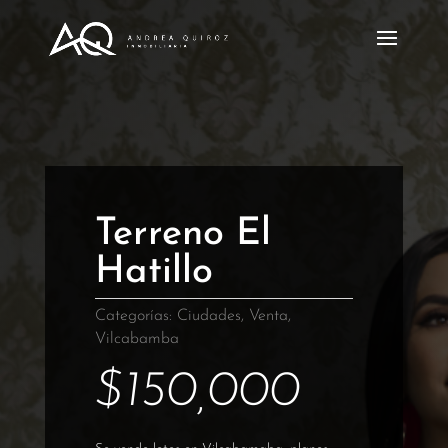
Terreno El
Hatillo
Categorías:
Ciudades
,
Venta
,
Vilcabamba
$
150,000