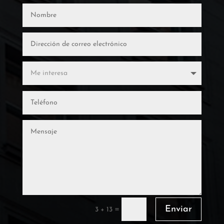
Enviar
=
3 + 13