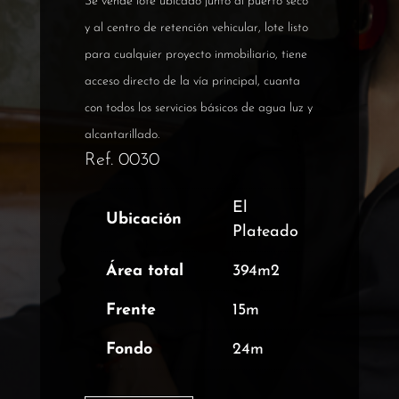
$45,000
es:
Se vende lote ubicado junto al puerto seco
$35,00
y al centro de retención vehicular, lote listo
para cualquier proyecto inmobiliario, tiene
acceso directo de la vía principal, cuanta
con todos los servicios básicos de agua luz y
alcantarillado.
Ref. 0030
El
Ubicación
Plateado
Área total
394m2
Frente
15m
Fondo
24m