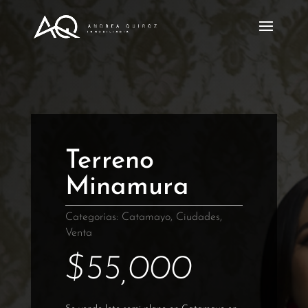
Terreno
Minamura
Categorías:
Catamayo
,
Ciudades
,
Venta
$
55,000