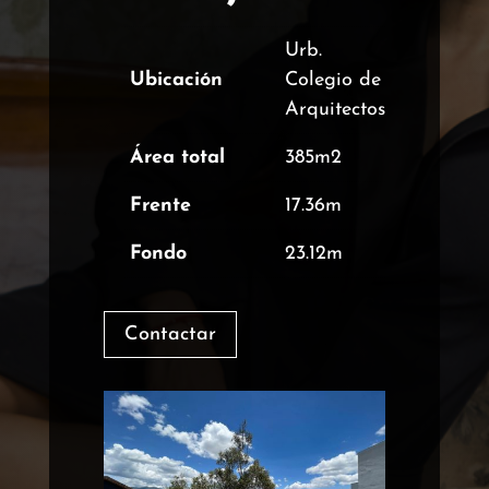
origina
precio
era:
actual
$107,0
es:
Urb.
$100,
Ubicación
Colegio de
Arquitectos
Área total
385m2
Frente
17.36m
Fondo
23.12m
Contactar