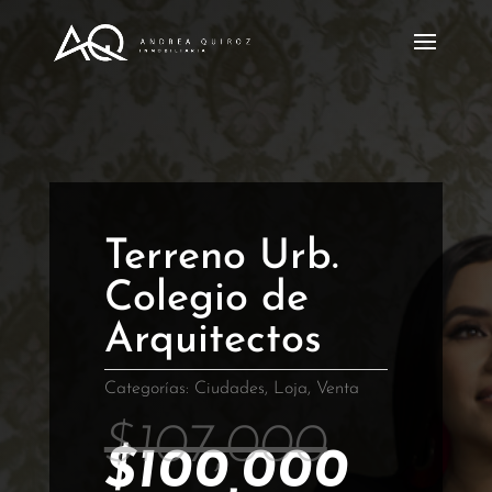
Terreno Urb.
Colegio de
Arquitectos
Categorías:
Ciudades
,
Loja
,
Venta
El
$
107,000
precio
El
$
100,000