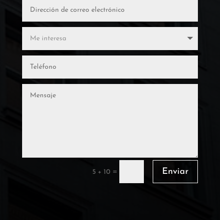
Enviar
=
5 + 10