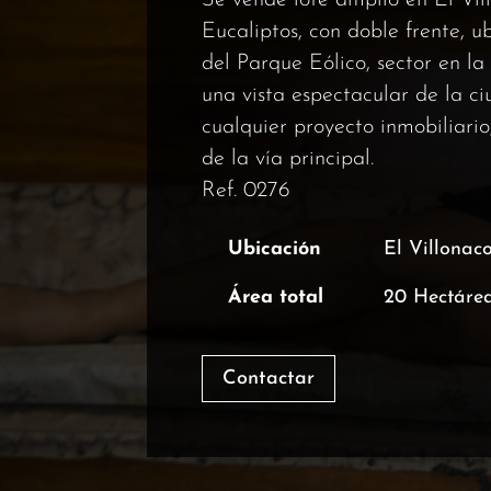
Se vende lote amplio en El Vil
Eucaliptos, con doble frente, 
del Parque Eólico, sector en l
una vista espectacular de la ci
cualquier proyecto inmobiliario
de la vía principal.
Ref. 0276
Ubicación
El Villonac
Área total
20 Hectáre
Contactar