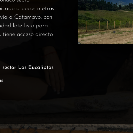
lonaco sector
ubicado a pocos metros
a vía a Catamayo, con
udad lote listo para
, tiene acceso directo
o sector Los Eucaliptos
as