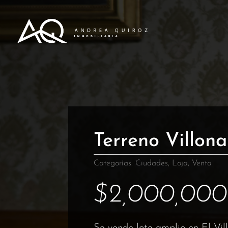
Terreno Villon
Categorías:
Ciudades
,
Loja
,
Venta
$
2,000,000