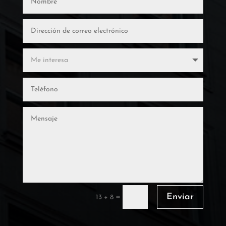
Enviar
=
13 + 8